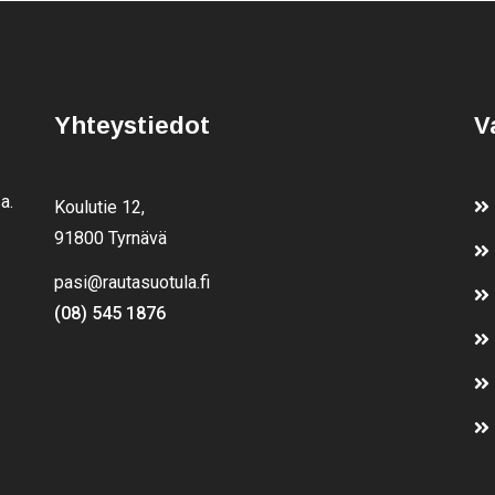
Yhteystiedot
V
a.
Koulutie 12,
91800 Tyrnävä
pasi@rautasuotula.fi
(08) 545 1876