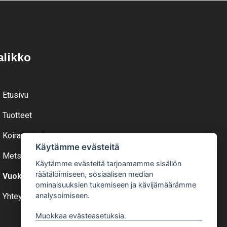
alikko
Etusivu
Tuotteet
Koiranruoat
Käytämme evästeitä
Metsästys
Käytämme evästeitä tarjoamamme sisällön
räätälöimiseen, sosiaalisen median
Vuokraa
ominaisuuksien tukemiseen ja kävijämäärämme
analysoimiseen.
Yhteystiedot
Muokkaa evästeasetuksia.