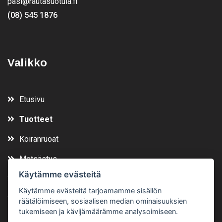
pasi@rautasuotula.fi
(08) 545 1876
Valikko
Etusivu
Tuotteet
Koiranruoat
Metsästys
Käytämme evästeitä
Vuokraa
Käytämme evästeitä tarjoamamme sisällön
Yhteystiedot
räätälöimiseen, sosiaalisen median ominaisuuksien
tukemiseen ja kävijämäärämme analysoimiseen.